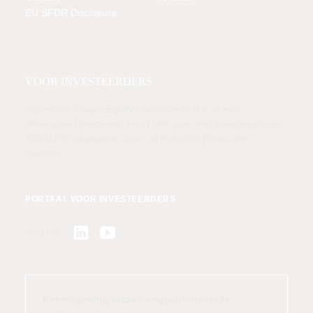
EU SFDR Disclosure
LID VAN
VOOR INVESTEERDERS
Waterland Private Equity Investments B.V. is een
Alternative Investment Fund Manager met licentienummer
15001760 uitgegeven door de Autoriteit Financiële
Markten.
PORTAAL VOOR INVESTEERDERS
Volg ons
Kennisgeving inzake ongeautoriseerde