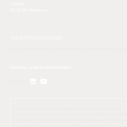
Contact
EU SFDR Disclosure
LID VAN
VOOR INVESTEERDERS
Waterland Private Equity Investments B.V. is een Alternative I
PORTAAL VOOR INVESTEERDERS
Volg ons
Kennisgeving inzake ongeautoriseerde communicatie
Waterland Private Equity Investments B.V. (“Waterland”) hee
berichtengroepen en vergelijkbare digitale kanalen. Om mis
onze fondsen is beperkt tot professionele beleggers in over