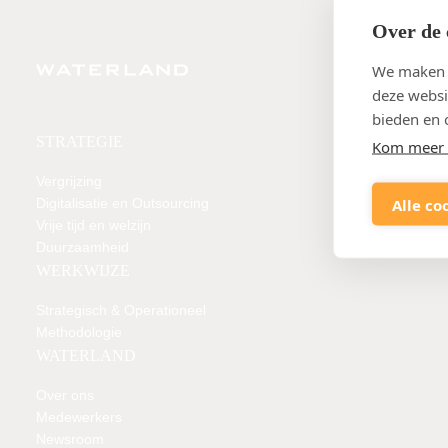
Over de 
We maken g
deze websi
bieden en 
STRATEGIE
Kom meer 
Vergrijzing
Alle co
Digitalisatie en Outsourcing
Vrije tijd en welzijn
Duurzaamheid
WERKWIJZE
Strategisch & Operationeel
Methodologie
WATERLAND
Over ons
Medewerkers
Newsroom