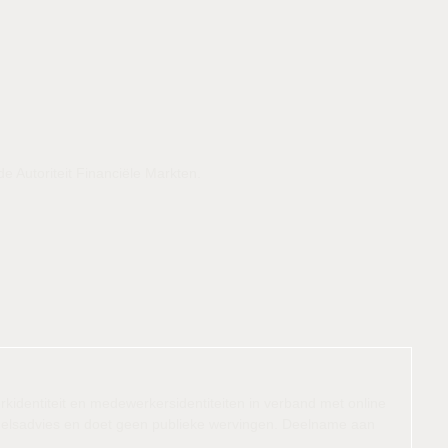
 Autoriteit Financiële Markten.
kidentiteit en medewerkersidentiteiten in verband met online
ndelsadvies en doet geen publieke wervingen. Deelname aan