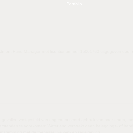
Portfolio
nvestment Fund Manager met licentienummer 15001760 uitgegeven door de
ft gevallen vastgesteld van ongeautoriseerd gebruik van haar naam, mer
verstanden te voorkomen: Waterland verstrekt geen beleggings- of ha
eenstemming met de toepasselijke wet- en regelgeving.