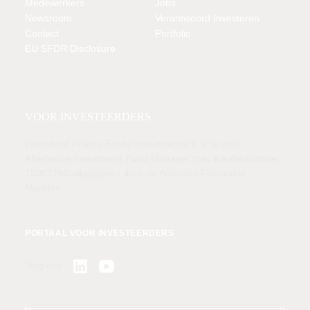
Medewerkers
Jobs
Newsroom
Verantwoord Investeren
Contact
Portfolio
EU SFDR Disclosure
LID VAN
VOOR INVESTEERDERS
Waterland Private Equity Investments B.V. is een
Alternative Investment Fund Manager met licentienummer
15001760 uitgegeven door de Autoriteit Financiële
Markten.
PORTAAL VOOR INVESTEERDERS
Volg ons