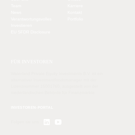
Team
Karriere
News
Kontakt
Verantwortungsvolles
Portfolio
Investieren
EU SFDR Disclosure
MITGLIED VON
FÜR INVESTOREN
Waterland Private Equity Investments B.V. ist ein
alternativer Investmentfondsmanager mit der
Lizenznummer 15001760, ausgestellt von der
niederländischen Behörde für Finanzmärkte.
INVESTOREN-PORTAL
Folgen sie uns