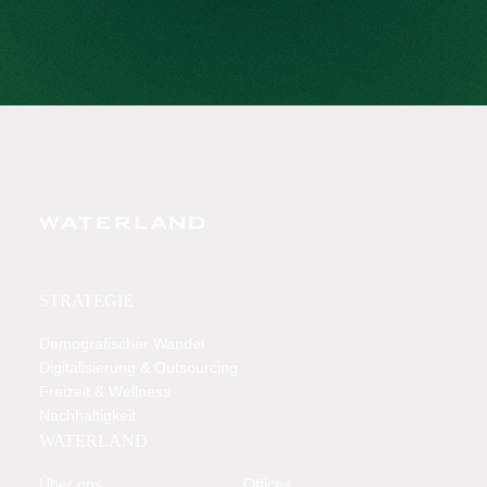
STRATEGIE
Demografischer Wandel
Digitalisierung & Outsourcing
Freizeit & Wellness
Nachhaltigkeit
WATERLAND
Über uns
Offices