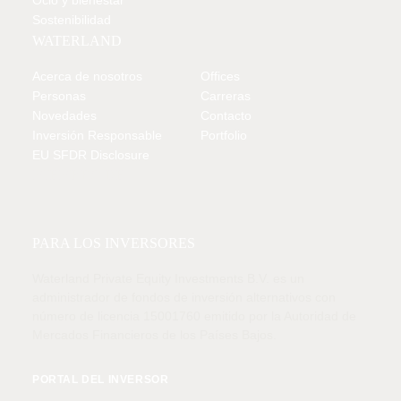
Ocio y bienestar
Sostenibilidad
WATERLAND
Acerca de nosotros
Offices
Personas
Carreras
Novedades
Contacto
Inversión Responsable
Portfolio
EU SFDR Disclosure
MIEMBRO DE
PARA LOS INVERSORES
Waterland Private Equity Investments B.V. es un
administrador de fondos de inversión alternativos con
número de licencia 15001760 emitido por la Autoridad de
Mercados Financieros de los Países Bajos.
PORTAL DEL INVERSOR